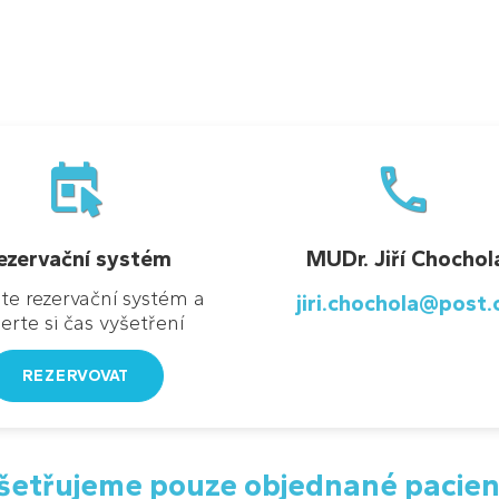
.
.
ola
ezervační systém
MUDr. Jiří Chochol
 Hejmová
jte rezervační systém a
jiri.chochola@post.
erte si čas vyšetření
REZERVOVAT
šetřujeme pouze objednané pacien