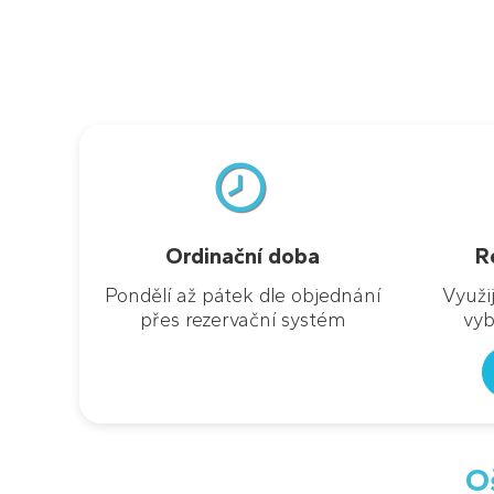
.
MUDr. Jiří Choch
Ordinační doba
R
MUDr. Vladimíra
Pondělí až pátek dle objednání
Využi
přes rezervační systém
vyb
O