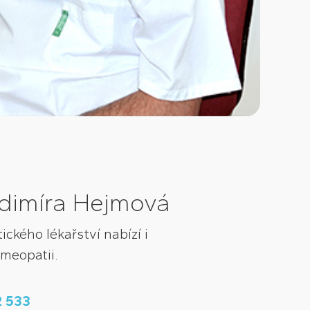
dimíra Hejmová
ckého lékařství nabízí i
meopatii.
2 533