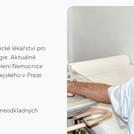
cké lékařství pro
ogie. Aktuálně
ělení Nemocnice
ejského v Praze.
v neodkladných