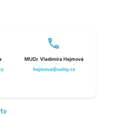
.
a
MUDr. Vladimíra Hejmová
cz
hejmova@volny.cz
ty