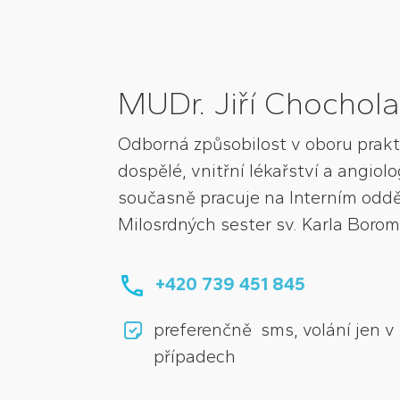
MUDr. Jiří Chochola
Odborná způsobilost v oboru prakti
dospělé, vnitřní lékařství a angiol
současně pracuje na Interním odd
Milosrdných sester sv. Karla Borom
+420 739 451 845
preferenčně sms, volání jen 
případech