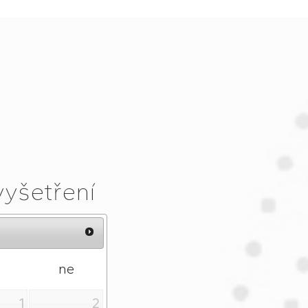
vyšetření
ne
1
2