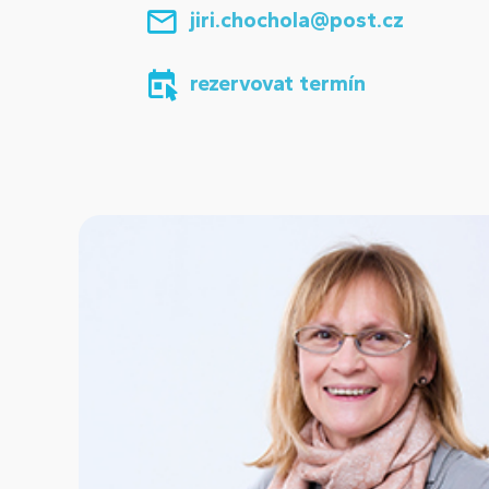
jiri.chochola@post.cz
rezervovat termín